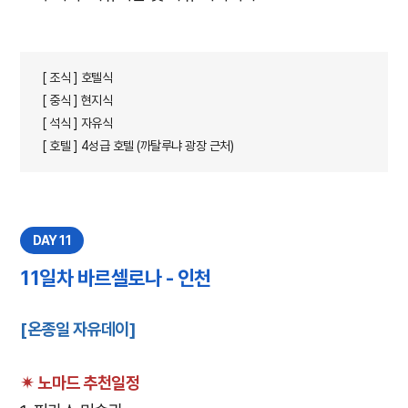
[ 조식 ] 호텔식
[ 중식 ] 현지식
[ 석식 ] 자유식
[ 호텔 ] 4성급 호텔 (까탈루냐 광장 근처)
DAY 11
11일차 바르셀로나 - 인천
[온종일 자유데이]
✴︎ 노마드 추천일정