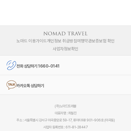
노마드 이용가이드
개인정보 취급방침
여행약관
보증보험 확인
사업자정보확인
전화 상담하기 1660-0141
카카오톡 상담하기
(주)노마드트래블
대표자명 : 최월진
주소 : 서울특별시 강서구 마곡중앙로 59-17, 류마타워Ⅱ 901~906호 (마곡동)
사업자 등록번호 : 611-81-28447