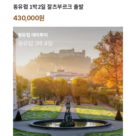
동유럽 1박2일 잘츠부르크 출발
430,000원
동유럽 데이투어
동유럽 3박 4일