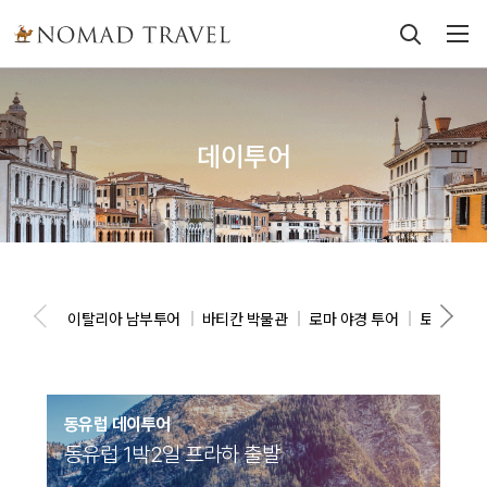
데이투어
이탈리아 남부투어
바티칸 박물관
로마 야경 투어
토스카나 
동유럽 데이투어
동유럽 1박2일 프라하 출발