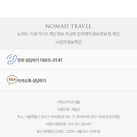
노마드 이용가이드
개인정보 취급방침
여행약관
보증보험 확인
사업자정보확인
전화 상담하기 1660-0141
카카오톡 상담하기
(주)노마드트래블
대표자명 : 최월진
주소 : 서울특별시 강서구 마곡중앙로 59-17, 류마타워Ⅱ 901~906호 (마곡동)
사업자 등록번호 : 611-81-28447
통신 판매업신고번호 : 2026-서울강서-0061호