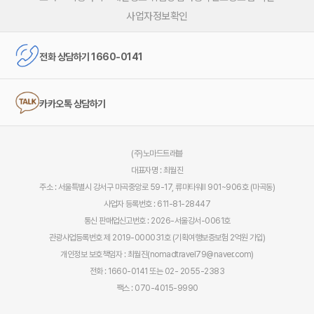
사업자정보확인
전화 상담하기 1660-0141
카카오톡 상담하기
(주)노마드트래블
대표자명 : 최월진
주소 : 서울특별시 강서구 마곡중앙로 59-17, 류마타워Ⅱ 901~906호 (마곡동)
사업자 등록번호 : 611-81-28447
통신 판매업신고번호 : 2026-서울강서-0061호
관광사업등록번호 제 2019-000031호 (기획여행보증보험 2억원 가입)
개인정보 보호책임자 : 최월진(nomadtravel79@naver.com)
전화 : 1660-0141 또는 02- 2055-2383
팩스 : 070-4015-9990