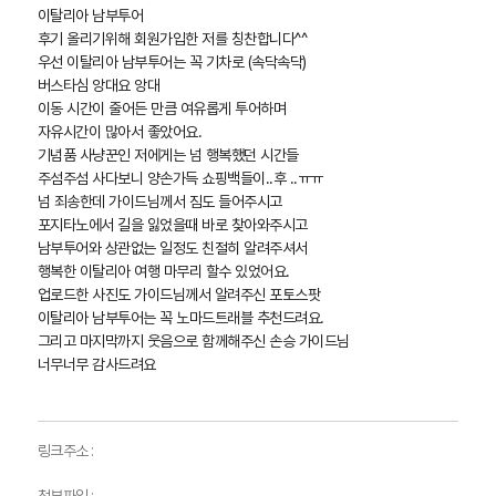
이탈리아 남부투어
후기 올리기위해 회원가입한 저를 칭찬합니다^^
우선 이탈리아 남부투어는 꼭 기차로 (속닥속닥)
버스타심 앙대요 앙대
이동 시간이 줄어든 만큼 여유롭게 투어하며
자유시간이 많아서 좋았어요.
기념품 사냥꾼인 저에게는 넘 행복했던 시간들
주섬주섬 사다보니 양손가득 쇼핑백들이..후 ..ㅠㅠ
넘 죄송한데 가이드님께서 짐도 들어주시고
포지타노에서 길을 잃었을때 바로 찾아와주시고
남부투어와 상관없는 일정도 친절히 알려주셔서
행복한 이탈리아 여행 마무리 할수 있었어요.
업로드한 사진도 가이드님께서 알려주신 포토스팟
이탈리아 남부투어는 꼭 노마드트래블 추천드려요.
그리고 마지막까지 웃음으로 함께해주신 손승 가이드님
너무너무 감사드려요
링크주소 :