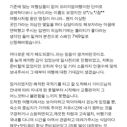
기준에 맞는 여행상품이 없어 프리미엄여행이란 단어로
*/
*/
**
검색하다보니 노마드라는
이름도 보였지만 모
노
참
..
여행사처럼 듣던 명칭이 아니라
왠지 이상한
곳인가라는
의심만 몇일을 하다 상담이라도 해보자라는 마음에
연락했고 주시는 답변이 의심하기에는
퀄리티가 좋다라는
7
9
생각만 들어 밑져야 본전으로 스페인
박
일로
.
신청해버렸습니다
..
.
까다로운 제가 해도되겠다
라는 믿음이 생겨버린것이죠
,
좀 늦게 예약한 감이 있었는데 일사천리로 진행되었고
저희는
준비할게 없었지만 오히려 우산 및 기타 소품까지 인원수에 맞게
.
보내주셔서 그 때부터 여행에 대한 기대감이 생겼습니다
장거리였지만 쾌적한 국적기를 타고 잘 도착해서 가이드님의
안내에 따라 지내게 된 호텔부터 시작해서 교통편까지 그
.
어느것하나 불편함을 느끼지 못했습니다
,
도착한 여행지에서는 보아야하고 먹어야해서 걷는게 있었을 뿐
숙소와 중심지가 가까워 주어진 자유시간에 내가 원하는 것을
,
,
구경하거나 쇼핑하면되고
깨끗한 차량과 고속열차
비행기로
국내를 다니며 시간을 아껴서 관광하고
데려가주시는 식당마다
+
,
(
깨끗
맛있음이 항상 준비되어있고
저희 딸이 대접받는 것