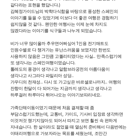
.)
같다라는 표현을 했답니다
김혜정가이드님의 박학다식함을 바탕으로 풍성한 스페인의
이야기를 들을 수 있었기에 이보다 더 좋은 여행은 경험하기
..
쉽지않을 것 같다
왠만한 여행사는 이제 눈에 차지도
.
않겠다라는 이야기를 식구들과 나누게 되었습니다
1
비가 너무 많이올까 추우면어쩌싶어
인용 전기매트도
인원수별로 다 챙겨가는 유난스러움을 보였지만 한번도
..
사용하지 않음은 그만큼 고퀄리티였다는 사실
만족스럽기에
.
또 생각나는 스페인여행이였습니다
톨레도의 풍경이 생각나고 알함브라궁전의 아름다움이
..
생각나고 사그라다 파밀리아 성당
..
..
가우디의 천재성
다시 또 가고싶은 바르셀로나까지
여행의
잔향이 한달이 다 되어가는 지금까지 생각나고 생각나고
.
하루걸러 하루마다 튀어나오는 이야기보따리네요
가족단체이동이였기 때문에 처음 결제할 때 좀
,
,
,
부담스럽기도했는데
교통비
가이드
기사비 입장료 생각하면
이것저것 챙기지않아도 되어서 따지고 보면 훨씬 속 편하게
.
지내습니다
한 살이라도 젊었을 때 열심히 준비해서 다음번에는
,
이태리여행으로 가보자라는 목표를 세웠는데
조만간