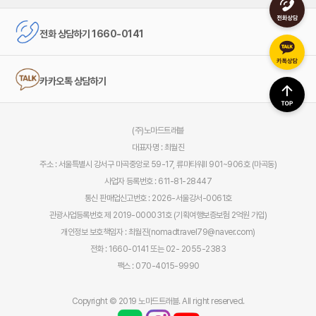
전화 상담하기 1660-0141
카카오톡 상담하기
(주)노마드트래블
대표자명 : 최월진
주소 : 서울특별시 강서구 마곡중앙로 59-17, 류마타워Ⅱ 901~906호 (마곡동)
사업자 등록번호 : 611-81-28447
통신 판매업신고번호 : 2026-서울강서-0061호
관광사업등록번호 제 2019-000031호 (기획여행보증보험 2억원 가입)
개인정보 보호책임자 : 최월진(nomadtravel79@naver.com)
전화 : 1660-0141 또는 02- 2055-2383
팩스 : 070-4015-9990
Copyright © 2019 노마드트래블. All right reserved.