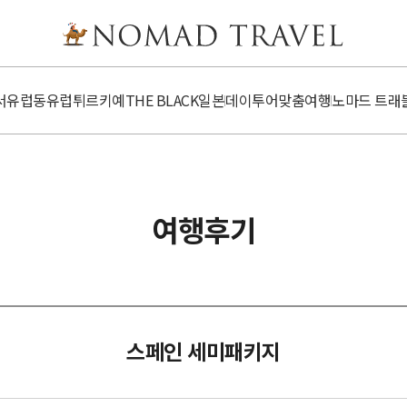
서유럽
동유럽
튀르키예
​​THE BLACK
일본
데이투어
맞춤여행
노마드 트래
여행후기
스페인 세미패키지