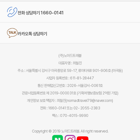
전화 상담하기 1660-0141
카카오톡 상담하기
(주)노마드트래블
대표자명 : 최월진
주소 : 서울특별시 강서구 마곡중앙로 59-17, 류마타워Ⅱ 901~906호 (마곡동)
사업자 등록번호 : 611-81-28447
통신 판매업신고번호 : 2026-서울강서-0061호
관광사업등록번호 제 2019-000031호 (기획여행보증보험 2억원 가입)
개인정보 보호책임자 : 최월진(nomadtravel79@naver.com)
전화 : 1660-0141 또는 02- 2055-2383
팩스 : 070-4015-9990
Copyright © 2019 노마드트래블. All right reserved.