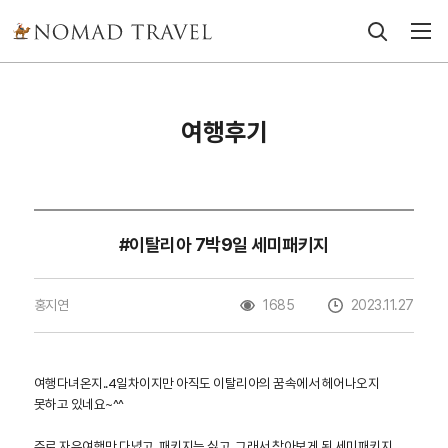
여행후기
#이탈리아 7박9일 세미패키지
홍지연
1685
2023.11.27
여행다녀온지..4일차이지만 아직도 이탈리아의 꿈속에서 헤어나오지
못하고 있네요~^^
주로 자유여행만 다녔고..패키지는 싫고..그래서 찾아보게 된 세미패키지..