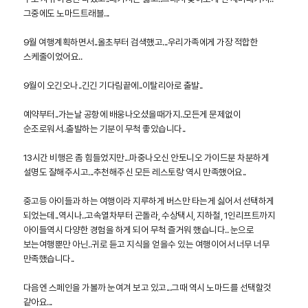
그중에도 노마드트래블...
9월 여행계획하면서..올초부터 검색했고...우리가족에게 가장 적합한
스케줄이었어요..
9월이 오긴오나..긴긴 기다림끝에..이탈리아로 출발..
예약부터..가는날 공항에 배웅나오셨을때가지..모든게 문제없이
순조로워서..출발하는 기분이 무척 좋았습니다..
13시간 비행은 좀 힘들었지만...마중나오신 안토니오 가이드분 차분하게
설명도 잘해주시고...추천해주신 모든 레스토랑 역시 만족했어요..
중고등 아이들과 하는 여행이라 지루하게 버스만 타는게 싫어서 선택하게
되었는데..역시나..고속열차부터 곤돌라, 수상택시, 지하철, 1인리프트까지
아이들역시 다양한 경험을 하게 되어 무척 즐거워 했습니다.. 눈으로
보는여행뿐만 아닌..귀로 듣고 지식을 얻을수 있는 여행이어서 너무 너무
만족했습니다..
다음엔 스페인을 가볼까 눈여겨 보고 있고...그때 역시 노마드를 선택할것
같아요...