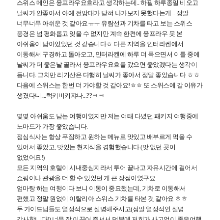
스위스 메인은 융프라우요흐라고 생각하는데.. 하필 하루종일 비오고
날씨가 안좋아서 아예 전망대가 닫혀
나가보지 못했다는게... 정말
너무너무 아쉬운 것 같아요ㅠㅠ 유람선과 기차를 타고 보는 스위스
풍경은 넘 평화롭고 잊을 수 없지만
계속 한켠에 융프라우 못 본
아쉬움이 남아있었던 것 같습니다ㅎ
다른 지역을 인터라켄에서
이동해서 구경하고 돌아오고,
인터라켄에 하루 더 묵으면서
​ 이틀 중에
날씨가 더 좋은날 골라서
융프라우요흐를 갔으면 좋았겠다는 생각이
듭니다. 그치만 리기산은 다행히 날씨가 좋아서 정말 좋았습니다 ㅎㅎ
다음에 스위스는 한번 더 가야할 것 같아요!ㅎㅎ 또 스위스에 갈 이유가
생겼다니....럭키비키쟈나...??ㅋㅋ
몇몇 아쉬움도 남는 여행이였지만 저는 여태 다녔던 패키지 여행중에
노마드가 가장 좋았습니다.
점심식사는 항상 푸짐하고 원하는 메뉴로 맛있고 배부르게 먹을 수
있어서 좋았고, 맛있는 현지식을 경험했습니다.(맛 없던 곳이
없었어요!)
모든 지역의 호텔이 시내중심지라서 투어 끝나고 자유시간에 걸어서
쇼핑이나 관광을 더 할 수 있었던 게 큰 장점이였구요.
엄마랑 하는 여행이다 보니 이동이 중요했는데, 기차로 이동해서
편했고 정말 원없이 이탈리아 스위스 기차를 타본 것 같아요 ㅎㅎ
두 가이드님들도 열정적으로 설명해주시고(정말 열정적인 설명
감사합니다!)
너무 잘 이끌어 주셔서 덕분에 저희가 사고없이 좋은여행