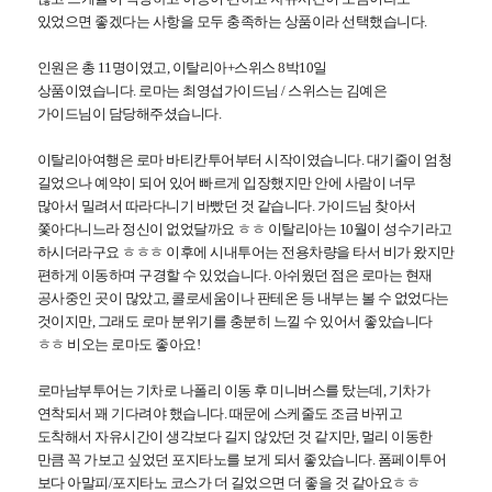
있었으면 좋겠다는 사항을 모두 충족하는 상품이라 선택했습니다.
인원은 총 11명이였고, 이탈리아+스위스 8박10일
상품이였습니다.
로마는 최영섭가이드님 / 스위스는 김예은
가이드님이 담당해주셨습니다.
이탈리아여행은 로마 바티칸투어부터 시작이였습니다. 대기줄이 엄청
길었으나
예약이 되어 있어 빠르게 입장했지만 안에 사람이 너무
많아서 밀려서 따라다니기 바빴던 것 같습니다.
가이드님 찾아서
쫓아다니느라 정신이 없었달까요 ㅎㅎ 이탈리아는 10월이 성수기라고
하시더라구요 ㅎㅎㅎ
이후에 시내투어는 전용차량을 타서 비가 왔지만
편하게 이동하며 구경할 수 있었습니다.
아쉬웠던 점은 로마는 현재
공사중인 곳이 많았고, 콜로세움이나 판테온 등 내부는 볼 수 없었다는
것이지만,
그래도 로마 분위기를 충분히
느낄 수 있어서 좋았습니다
ㅎㅎ 비오는 로마도 좋아요!
로마남부투어는 기차로 나폴리 이동 후 미니버스를 탔는데, 기차가
연착되서 꽤 기다려야 했습니다. 때문에
스케줄도 조금 바뀌고
도착해서 자유시간이 생각보다 길지 않았던 것 같지만,
멀리 이동한
만큼 꼭 가보고 싶었던 포지타노를 보게 되서 좋았습니다.
폼페이투어
보다 아말피/포지타노 코스가 더 길었으면 더 좋을 것 같아요ㅎㅎ