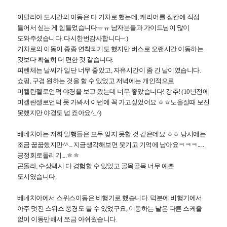
이탈리아 도시간의 이동은 다 기차로 했는데, 캐리어를 짐칸에 직접
들어서 싣는 게 힘들었습니다ㅠㅠ
남자분들과 가이드님이 많이
도와주셨습니다. 다시한번감사합니다~:)
기차로의 이동이 종종 연착되기도 했지만 버스로 오랜시간 이동하는
것보다 확실히 더 편한 것 같습니다.
피렌체는 날씨가 일단 너무 좋았고, 자유시간이 좀 긴 날이였습니다.
쇼핑, 구경 원하는 것을 할 수 있었고
저녁에는 개인적으로
미켈란젤로언덕 야경을 보고 왔는데 너무 좋았습니다! 강추!
(10년전에
미켈란젤로언덕 못 가봐서 이번에 꼭 가고싶었어요 ㅎㅎ노을질때 보진
못했지만 야경도 넘 죠아요^_^)
베네치아는 저희 일행들은 모두 잊지 못할 것 같은데요 ㅎㅎ 당시에는
조금 꿉꿉했지만^^... 지금생각해보면
웃기고 기억에 남아요ㅋㅋㅋ.....
긍정회로돌리기....ㅎㅎ
곤돌라, 수상택시 다 경험할 수 있었고 골목골목 너무 예쁜
도시였습니다.
베네치아에서 스위스이동은 비행기로 했습니다. 덕분에 비행기에서
아주 멋진 스위스 풍경도 볼 수 있었구요,
이동하는 날은 다른 스케줄
없이 이동만해서 쪼금 아쉬웠습니다.