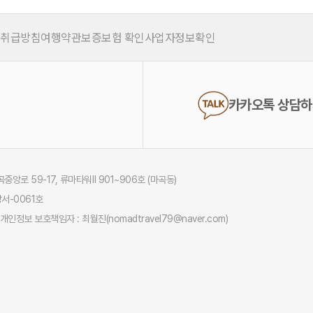
 취급방침
여행약관
보증보험 확인
사업자정보확인
카카오톡 상담
중앙로 59-17, 류마타워Ⅱ 901~906호 (마곡동)
서-0061호
개인정보 보호책임자 : 최월진(nomadtravel79@naver.com)