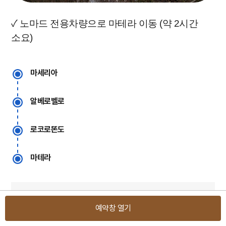
✓ 노마드 전용차량으로 마테라 이동 (약 2시간
소요)
마세리아
알베로벨로
로코로똔도
마테라
[ 조식 ] 호텔식
예약창 열기
[ 중식 ] 현지식
[ 석식 ] 자유식