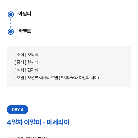
아말피
라벨로
[ 조식 ] 호텔식
[ 중식 ] 현지식
[ 석식 ] 현지식
[ 호텔 ] 오션뷰 럭셔리 호텔 (포지타노와 아말피 사이)
DAY 4
4일차 아말피 - 마세리아