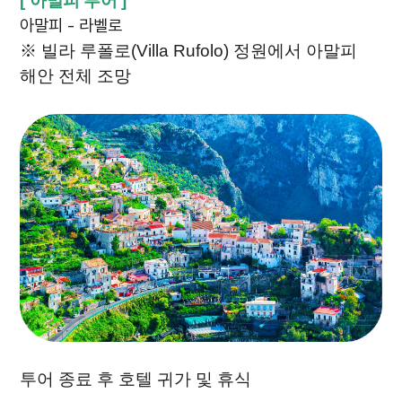
[
아말피 투어
]
아말피 - 라벨로
※ 빌라 루폴로(Villa Rufolo) 정원에서 아말피
해안 전체 조망
투어 종료 후 호텔 귀가 및 휴식