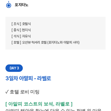
포지타노
[ 조식 ] 호텔식
[ 중식 ] 현지식
[ 석식 ] 자유식
[ 호텔 ] 오션뷰 럭셔리 호텔 (포지타노와 아말피 사이)
DAY 3
3일차 아말피 - 라벨로
✓ 호텔 로비 미팅
[ 아말피 코스트의 보석, 라벨로
]
아말피 해안을 한눈에 담을 수 있는 절벽 위 마을