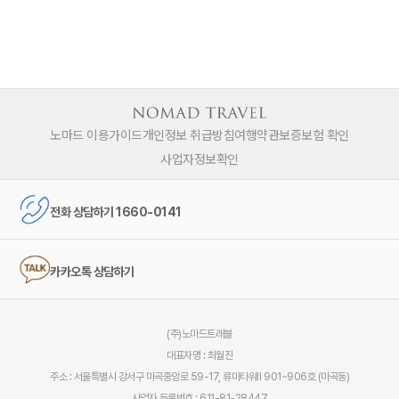
노마드 이용가이드
개인정보 취급방침
여행약관
보증보험 확인
사업자정보확인
전화 상담하기 1660-0141
카카오톡 상담하기
(주)노마드트래블
대표자명 : 최월진
주소 : 서울특별시 강서구 마곡중앙로 59-17, 류마타워Ⅱ 901~906호 (마곡동)
사업자 등록번호 : 611-81-28447