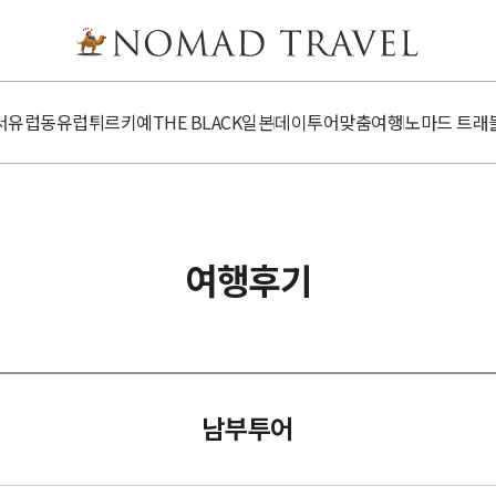
서유럽
동유럽
튀르키예
​​THE BLACK
일본
데이투어
맞춤여행
노마드 트래
여행후기
남부투어