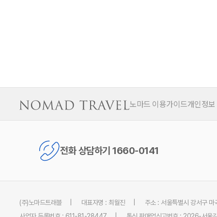
노마드 이용가이드
개인정보
전화 상담하기 1660-0141
(주)노마드트래블
대표자명 : 최월진
주소 : 서울특별시 강서구 마곡
사업자 등록번호 : 611-81-28447
통신 판매업신고번호 : 2026-서울강