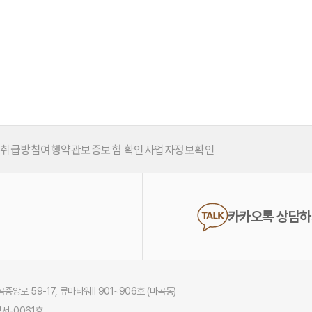
 취급방침
여행약관
보증보험 확인
사업자정보확인
카카오톡 상담
중앙로 59-17, 류마타워Ⅱ 901~906호 (마곡동)
서-0061호