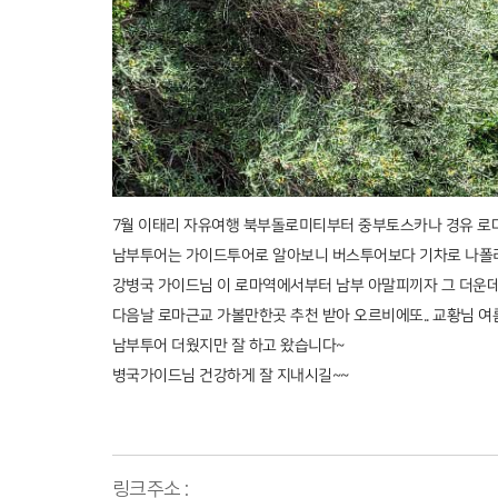
7월 이태리 자유여행 북부돌로미티부터 중부토스카나 경유 
남부투어는 가이드투어로 알아보니 버스투어보다 기차로 나폴
강병국 가이드님 이 로마역에서부터 남부 아말피끼자 그 더운
다음날 로마근교 가볼만한곳 추천 받아 오르비에또.. 교황님
남부투어 더웠지만 잘 하고 왔습니다~
병국가이드님 건강하게 잘 지내시길~~
링크주소 :