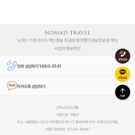
노마드 이용가이드
개인정보 취급방침
여행약관
보증보험 확인
사업자정보확인
전화 상담하기 1660-0141
카카오톡 상담하기
(주)노마드트래블
대표자명 : 최월진
주소 : 서울특별시 강서구 마곡중앙로 59-17, 류마타워Ⅱ 901~906호 (마곡동)
사업자 등록번호 : 611-81-28447