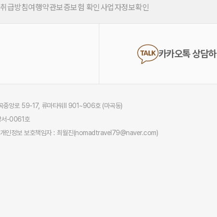
 취급방침
여행약관
보증보험 확인
사업자정보확인
카카오톡 상담
중앙로 59-17, 류마타워Ⅱ 901~906호 (마곡동)
서-0061호
개인정보 보호책임자 : 최월진(nomadtravel79@naver.com)