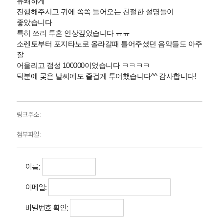
유쾌하게
진행해주시고 귀에 쏙쏙 들어오는 친절한 설명들이
좋았습니다
특히 쪼리 투혼 인상깊었습니다 ㅠㅠ
소렌토부터 포지타노로 올라갈때 틀어주셨던 음악들도 아주
잘
어울리고 갬성 100000이었습니다 ㅋㅋㅋㅋ
덕분에 궂은 날씨에도 즐겁게 투어했습니다^^ 감사합니다!
링크주소 :
첨부파일 :
이름:
이메일:
비밀번호 확인: