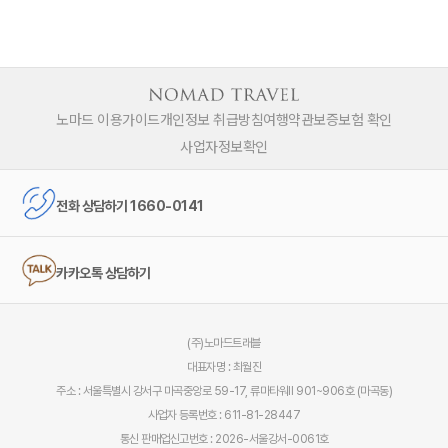
노마드 이용가이드
개인정보 취급방침
여행약관
보증보험 확인
사업자정보확인
전화 상담하기 1660-0141
카카오톡 상담하기
(주)노마드트래블
대표자명 : 최월진
주소 : 서울특별시 강서구 마곡중앙로 59-17, 류마타워Ⅱ 901~906호 (마곡동)
사업자 등록번호 : 611-81-28447
통신 판매업신고번호 : 2026-서울강서-0061호