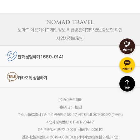
노마드 이용가이드
개인정보 취급방침
여행약관
보증보험 확인
사업자정보확인
전화 상담하기 1660-0141
카카오톡 상담하기
(주)노마드트래블
대표자명 : 최월진
주소 : 서울특별시 강서구 마곡중앙로 59-17, 류마타워Ⅱ 901~906호 (마곡동)
사업자 등록번호 : 611-81-28447
통신 판매업신고번호 : 2026-서울강서-0061호
관광사업등록번호 제 2019-000031호 (기획여행보증보험 2억원 가입)