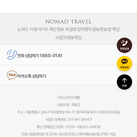
노마드 이용가이드
개인정보 취급방침
여행약관
보증보험 확인
사업자정보확인
전화 상담하기 1660-0141
카카오톡 상담하기
(주)노마드트래블
대표자명 : 최월진
주소 : 서울특별시 강서구 마곡중앙로 59-17, 류마타워Ⅱ 901~906호 (마곡동)
사업자 등록번호 : 611-81-28447
통신 판매업신고번호 : 2026-서울강서-0061호
관광사업등록번호 제 2019-000031호 (기획여행보증보험 2억원 가입)