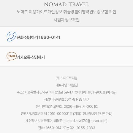
노마드 이용가이드
개인정보 취급방침
여행약관
보증보험 확인
사업자정보확인
전화 상담하기 1660-0141
카카오톡 상담하기
(주)노마드트래블
대표자명 : 최월진
주소 : 서울특별시 강서구 마곡중앙로 59-17, 류마타워Ⅱ 901~906호 (마곡동)
사업자 등록번호 : 611-81-28447
통신 판매업신고번호 : 2026-서울강서-0061호
관광사업등록번호 제 2019-000031호 (기획여행보증보험 2억원 가입)
개인정보 보호책임자 : 최월진(nomadtravel79@naver.com)
전화 : 1660-0141 또는 02- 2055-2383