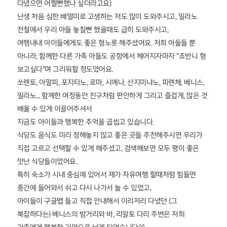
다녔으면 어쩔뻔했나 싶더라고요)
난생 처음 심한 배멀미로 고생하는 저도 많이 도와주시고, 밀라노
전철에서 우리 아들 놓칠뻔 했을때도 급히 도와주시고,
여행내내 아이들에게도 좋은 형노릇 해주셨어요. 저희 아들들 뿐
아니라, 함께한 다른 가족 아들도 공항에서 헤어지자마자 "죠반니 형
보고싶다"며 그리워할 정도였어요.
쏘렌토, 아말피, 포지타노, 로마, 시에나, 산지미냐노, 피렌체, 베니스,
밀라노... 함께한 여정동안 친구처럼 편안하게 그리고 즐겁게, 많은 것
배울 수 있게 이끌어주셔서
지금도 아이들과 행복한 추억을 곱씹고 있습니다.
식당도 음식도 미리 정해놓지 않고 좋은 곳들 추천해주시면 우리가
직접 고르고 선택할 수 있게 해주셨고, 검색해보면 모두 평이 좋은
맛난 식당들이었어요.
특히 숙소가 시내 중심에 있어서 제가 자유여행 할때처럼 힘들면
중간에 들어와서 쉬고 다시 나가서 놀 수 있었고,
아이들이 구글맵 들고 직접 안내해서 이리저리 다녔던 (그
복잡하다는) 베니스의 밤거리와 바, 리알토 다리 주변은 저희