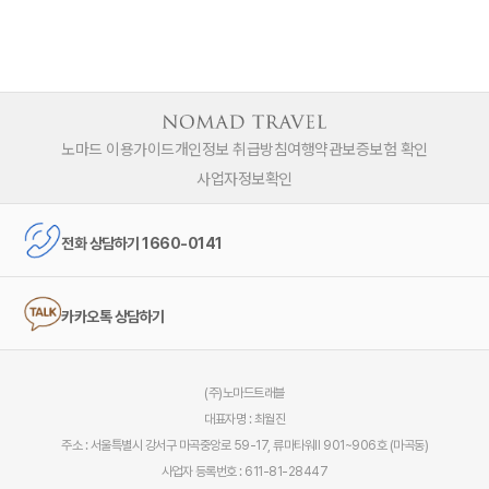
노마드 이용가이드
개인정보 취급방침
여행약관
보증보험 확인
사업자정보확인
전화 상담하기 1660-0141
카카오톡 상담하기
(주)노마드트래블
대표자명 : 최월진
주소 : 서울특별시 강서구 마곡중앙로 59-17, 류마타워Ⅱ 901~906호 (마곡동)
사업자 등록번호 : 611-81-28447