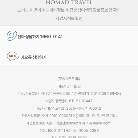
노마드 이용가이드
개인정보 취급방침
여행약관
보증보험 확인
사업자정보확인
전화 상담하기 1660-0141
카카오톡 상담하기
(주)노마드트래블
대표자명 : 최월진
주소 : 서울특별시 강서구 마곡중앙로 59-17, 류마타워Ⅱ 901~906호 (마곡동)
사업자 등록번호 : 611-81-28447
통신 판매업신고번호 : 2026-서울강서-0061호
관광사업등록번호 제 2019-000031호 (기획여행보증보험 2억원 가입)
개인정보 보호책임자 : 최월진(nomadtravel79@naver.com)
전화 : 1660-0141 또는 02- 2055-2383