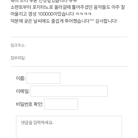
특히 쪼리 투혼 인상깊었습니다 ㅠㅠ
소렌토부터 포지타노로 올라갈때 틀어주셨던 음악들도 아주 잘
어울리고 갬성 100000이었습니다 ㅋㅋㅋㅋ
덕분에 궂은 날씨에도 즐겁게 투어했습니다^^ 감사합니다!
링크주소 :
첨부파일 :
이름:
이메일:
비밀번호 확인: