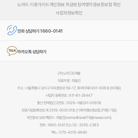
노마드 이용가이드
개인정보 취급방침
여행약관
보증보험 확인
사업자정보확인
전화 상담하기 1660-0141
카카오톡 상담하기
(주)노마드트래블
대표자명 : 최월진
주소 : 서울특별시 강서구 마곡중앙로 59-17, 류마타워Ⅱ 901~906호 (마곡동)
사업자 등록번호 : 611-81-28447
통신 판매업신고번호 : 2026-서울강서-0061호
관광사업등록번호 제 2019-000031호 (기획여행보증보험 2억원 가입)
개인정보 보호책임자 : 최월진(nomadtravel79@naver.com)
전화 : 1660-0141 또는 02- 2055-2383
팩스 : 070-4015-9990