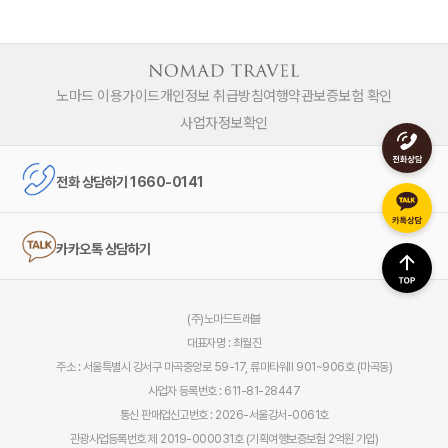
노마드 이용가이드
개인정보 취급방침
여행약관
보증보험 확인
사업자정보확인
전화 상담하기 1660-0141
카카오톡 상담하기
(주)노마드트래블
대표자명 : 최월진
주소 : 서울특별시 강서구 마곡중앙로 59-17, 류마타워Ⅱ 901~906호 (마곡동)
사업자 등록번호 : 611-81-28447
통신 판매업신고번호 : 2026-서울강서-0061호
관광사업등록번호 제 2019-000031호 (기획여행보증보험 2억원 가입)