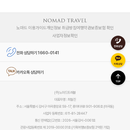
노마드 이용가이드
개인정보 취급방침
여행약관
보증보험 확인
사업자정보확인
전화 상담하기 1660-0141
카카오톡 상담하기
(주)노마드트래블
대표자명 : 최월진
주소 : 서울특별시 강서구 마곡중앙로 59-17, 류마타워Ⅱ 901~906호 (마곡동)
사업자 등록번호 : 611-81-28447
통신 판매업신고번호 : 2026-서울강서-0061호
관광사업등록번호 제 2019-000031호 (기획여행보증보험 2억원 가입)