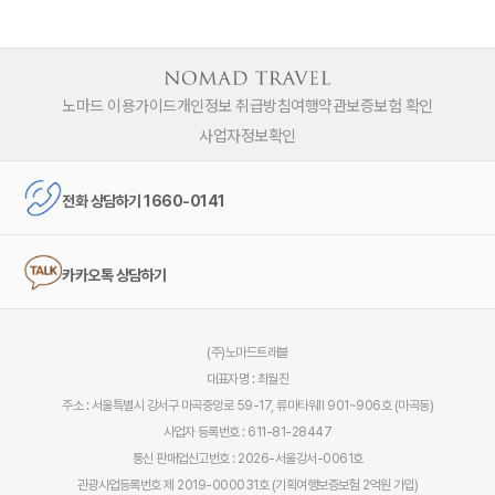
노마드 이용가이드
개인정보 취급방침
여행약관
보증보험 확인
사업자정보확인
전화 상담하기 1660-0141
카카오톡 상담하기
(주)노마드트래블
대표자명 : 최월진
주소 : 서울특별시 강서구 마곡중앙로 59-17, 류마타워Ⅱ 901~906호 (마곡동)
사업자 등록번호 : 611-81-28447
통신 판매업신고번호 : 2026-서울강서-0061호
관광사업등록번호 제 2019-000031호 (기획여행보증보험 2억원 가입)