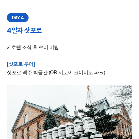
DAY 4
4일차 삿포로
✓ 호텔 조식 후 로비 미팅
[삿포로 투어]
삿포로 맥주 박물관 (OR 시로이 코이비토 파크)