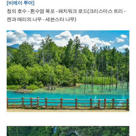
[비에이 투어]
청의 호수 -
흰수염 폭포 -
패치워크 로드(크리스마스 트리 -
캔과 메리의 나무
-
​ 세븐스타 나무
)