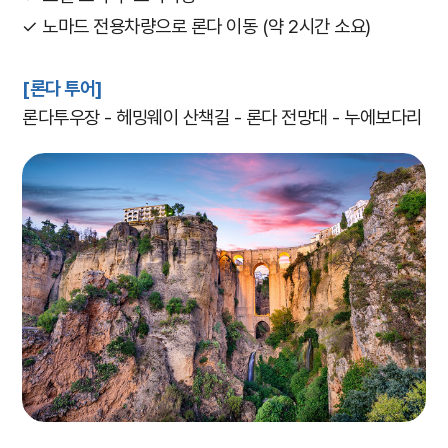
✓ 노마드 전용차량으로 론다 이동 (약 2시간 소요)
[론다 투어]
론다투우장 - 헤밍웨이 산책길 - 론다 전망대 - 누에보다리