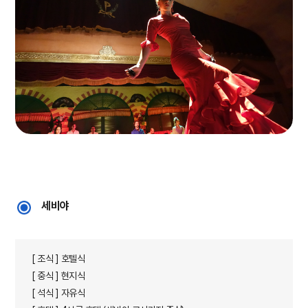
​
세비야
[ 조식 ] 호텔식
[ 중식 ] 현지식
[ 석식 ] 자유식