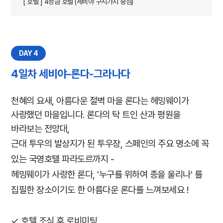
[ 호텔 ] 4성급 호텔 (세비야 구시가지 중심)
DAY 4
4일차 세비야-론다-그라나다
천혜의 요새, 아름다운 절벽 마을 론다는 헤밍웨이가
사랑했던 마을입니다. 론다의 탁 트인 산과 평원을
바라보는 전망대,
근대 투우의 발상지가 된 투우장, 스페인의 주요 명소에 꼭
있는 국영호텔 파라도르까지 -
헤밍웨이가 사랑한 론다, '누구를 위하여 종을 울리나' 를
집필한 장소이기도 한 아름다운 론다를 느껴보세요 !
✓ 호텔 조식 후 로비미팅