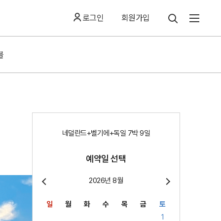
로그인
회원가입
블
네덜란드+벨기에+독일 7박 9일
예약일 선택
2026년 8월
일
월
화
수
목
금
토
1