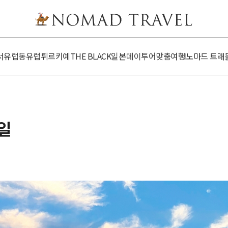
서유럽
동유럽
튀르키예
​​THE BLACK
일본
데이투어
맞춤여행
노마드 트래
일