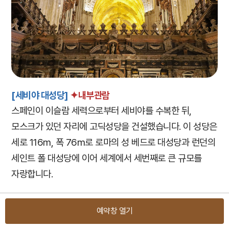
[세비야 대성당]
✦내부관람
스페인이 이슬람 세력으로부터 세비야를 수복한 뒤,
모스크가 있던 자리에 고딕성당을 건설했습니다. 이 성당은
세로 116m, 폭 76m로 로마의 성 베드로 대성당과 런던의
세인트 폴 대성당에 이어 세계에서 세번째로 큰 규모를
자랑합니다.
[히랄다탑]
✦내부관람
예약창 열기
세비야 대성당 옆에 있는 첨탑으로, 이슬람 사원의 기도